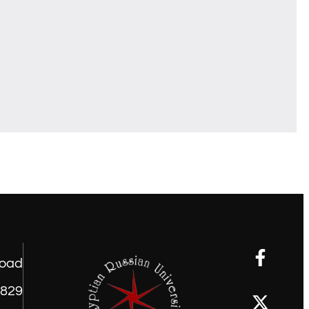
road
1829