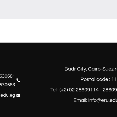
Badr City, Cairo-Suez 
Postal code : 1
630683
Tel- (+2) 02 28609114 - 2860
.edu.eg
Email: info@eru.ed