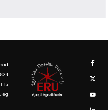
road
1829
9115
u.eg