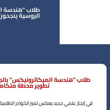
طلاب "هندسة ال
الروسية ينجحون
طلاب "هندسة الميكاترونيكس" بالج
تطوير محطة متكامل
في إنجاز علمي جديد يعكس تميز الكوادر الطلابية