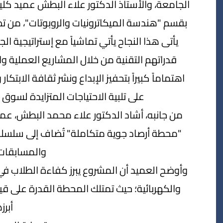
الجامعة، والأستاذ الدكتور علاء البطش عميد كلي
بقسم "هندسة الميكاترونيات والروبوتات"، من ت
يأتى هذا النجاح يأتي تماشياً مع إستراتيجية 
قدراتهم التقنية من خلال المشاريع العملية 
اهتماماً كبيراً بتحفيز الإبداع ونشر ثقافة الابتك
على تلبية الاحتياجات المتزايدة لسوق 
من جانبه، أشاد الدكتور علاء محمد البطش، عميد
"محطة أرصاد جوية متكاملة" تُضاف إلى سلسلة 
والمسابقات 
وأوضح العميد أن المشروع يبرز كفاءة الطلاب في 
والكهربائية؛ حيث تمتلك المحطة القدرة على ق
أبرز