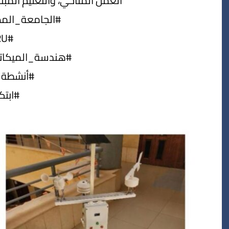
العمل المناخي، والتعليم المبتكر
#الجامعة_المص
#ERU
#هندسة_الميكاترو
#أنشطة_
#ابتك