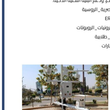
، ودعم البنية التحتية الذكية.
رية_الروسية
نيات_الروبوتات
طلابية
ارات