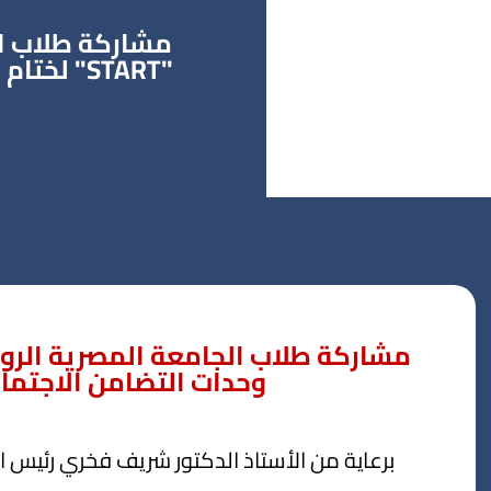
مشاركة طلاب ا
"START" 
ب
وحدات التضامن الاجتما
برعاية من الأستاذ الدكتور شريف فخري رئيس الج