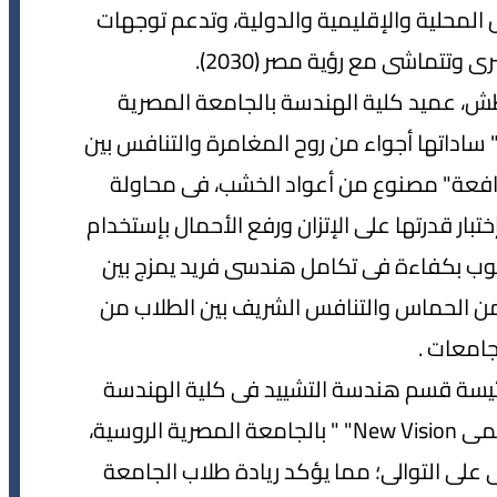
المحلية والإقليمية والدولية، وتدعم توجهات
وتتماشى مع رؤية مصر (2030).
طش، عميد كلية الهندسة بالجامعة المصرية
 ساداتها أجواء من روح المغامرة والتنافس بين
موذج "رافعة" مصنوع من أعواد الخشب، فى محاولة
تبار قدرتها على الإتزان ورفع الأحمال بإستخدام
وب بكفاءة فى تكامل هندسى فريد يمزج بين
من الحماس والتنافس الشريف بين الطلاب من
امعات .
ئيسة قسم هندسة التشييد فى كلية الهندسة
بالجامعة المصرية الروسية، أن نادى النشاط العلمى New Vision" " بالجامعة المصرية الروسية،
على التوالى؛ مما يؤكد ريادة طلاب الجامعة