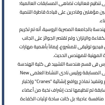
 الروسية وقدرة فريق "New Vision" على تنظيم فعاليات تضاهى المسابقات العالمية؛
سين مؤهلين وقادرين على قيادة قاطرة التنمية
اء.
سة بالجامعة المصرية الروسية، أنه تم تكريم
كفاءة والإتزان؛ ولم تقتصر الجوائز على الجانب
يديو توثيقى للمشروع، إيماناً بأهمية مهارات
 المهنية للمهندس الحديث.
مدرس فى قسم هندسة التشييد فى كلية الهندسة
بالجامعة المصرية الروسية، والمشرف العام على المسابقة ورئيس نادى النشاط العلمى New
Vision"" ، أن (9) فرق خاضت تحدياً تقنياً لتصميم وتنفيذ نماذج روافع إنشائية "Cranes" وإختبار
المسابقة تم تنظيمها تحت إشراف نخبة من أعضاء
 منافسة عادية؛ بل كانت ساحة لإثبات الكفاءة