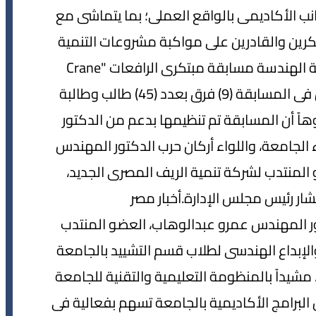
انب الأكاديمى بالواقع العملى؛ بما يتماشى مع
تكرين والقادرين على مواكبة مشروعات التنمية
القومية، نظم "قسم هندسة التشييد" فى كلية الهندسة مسابقة مبتكرى الرافعات "Crane
Innovators"؛ للعام الثانى على التوالى، وتنافس فى المسابقة (9) فرق بعدد (45) طالب وطالبة
ً أن المسابقة تم تنظيمها بدعم من الدكتور
امعة، واللواء أركان حرب الدكتور المهندس
لمنتدب لشركة تنمية الريف المصرى الجديد،
ر رئيس مجلس الإدارة.أخبار مصر
تور المهندس عمرو عبدالوهاب، العضو المنتدب
والإبداع الهندسى لطلاب قسم التشييد بالجامعة
شيداً بالمنظومة التعليمية والتقنية للجامعة
 أن البرامج الأكاديمية بالجامعة تسهم بفعالية فى