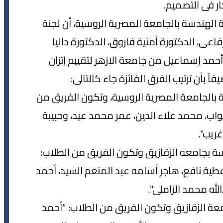
كار فى التصميم.
لهندسة بالجامعة المصرية الروسية، أن لجنة
اعى، الدكتورة أمنية فاروق، الدكتورة داليا
حمد إسماعيل من جامعة الازهر لتقييم إتزان
ً بأن ترتيب الفرق الفائزة جاء كالتالى:
Tri " من كلية الهندسة بالجامعة المصرية الروسية، وتكون الفريق من
واب، محمد علاء الدين، عمر محمد عيد، وحبيبة
ريب".
دسة بجامعه الزقازيق وتكون الفريق من الطلاب:
 نافع، هاجر أسامه عبد المنعم السيد، أحمد
له محمد الزاملى".
ث: "فريقElite Structures" من جامعة الزقازيق وتكون الفريق من الطلاب: "أحمد