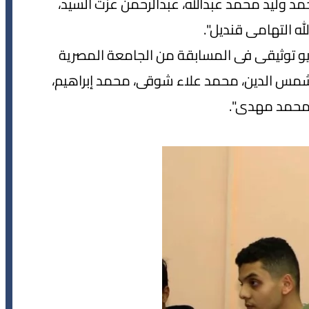
 وليد محمد عبدالله، عبدالرحمن عزت السيد،
له التهامى قنديل".
Prim" صاحب أفضل فيديو توثيقى فى المسابقة من الجامعة المصرية
شمس الدين، محمد علاء شوقى، محمد إبراهيم،
محمد مهدى".