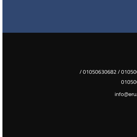
01050630681 / 01050630682 /
01050
info@eru