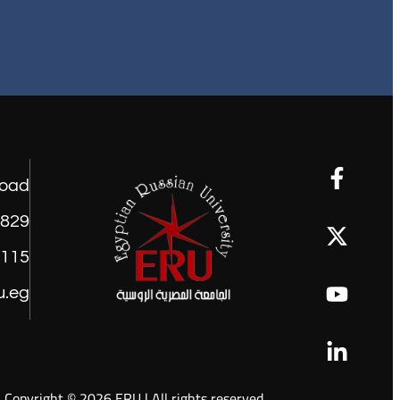
road
1829
9115
u.eg
Copyright © 2026 ERU | All rights reserved.