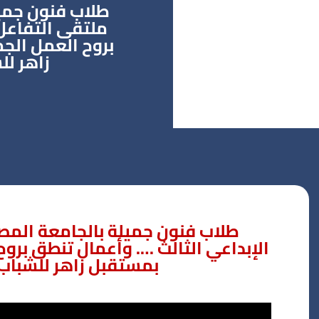
طلاب فنون جميل
ملتقى التفاعل 
بروح العمل الج
زاهر للش
طلاب فنون جميلة بالجامعة المص
الإبداعي الثالث …. وأعمال تنطق برو
بمستقبل زاهر للشباب المب