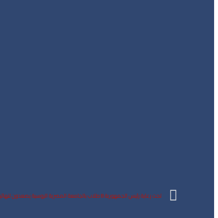
تحت رعاية رئيس الجمهورية 8 طلاب بالجامعة المصرية الروسية يصعدون لنهائيات مهرجان إبداع بالأسماء