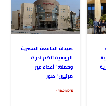
صيدلة الجامعة المصرية
ية
الروسية تنظم ندوة
ية
وحملة: "أعداء غير
مرئيين" صور
READ MORE »