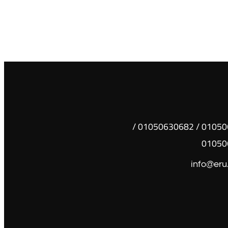
01050630681 / 01050630682 /
01050
info@eru