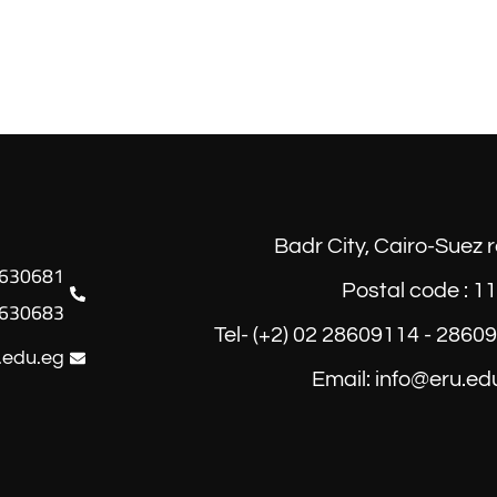
Badr City, Cairo-Suez 
Postal code : 1
630683
Tel- (+2) 02 28609114 - 2860
.edu.eg
Email: info@eru.ed