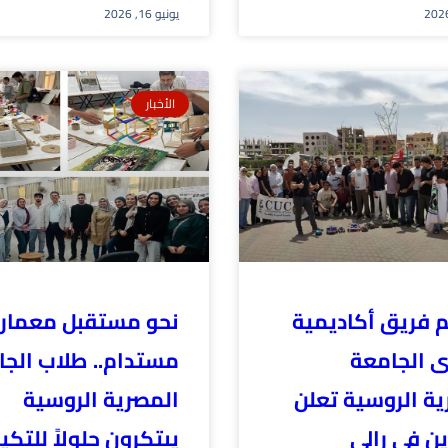
يونيو 16, 2026
الأخبار
م فريق أكاديمية
نحو مستقبل معمار
 الجامعة
مستدام.. طلاب الجا
ية الروسية تعلن
المصرية الروسية
ين فى رالى
يبتكرون حلولاً للتك