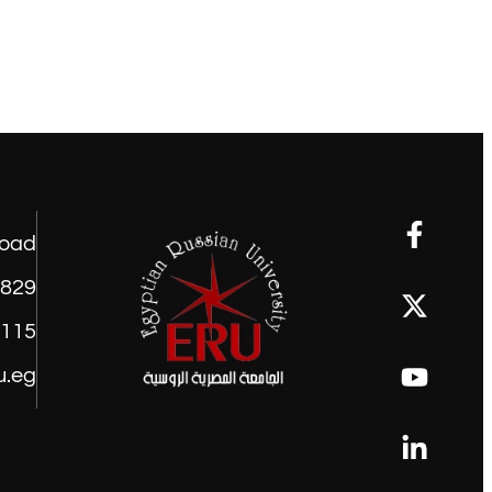
road
1829
9115
u.eg