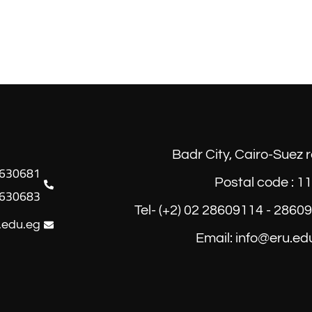
Badr City, Cairo-Suez 
Postal code : 1
630683
Tel- (+2) 02 28609114 - 2860
.edu.eg
Email: info@eru.ed