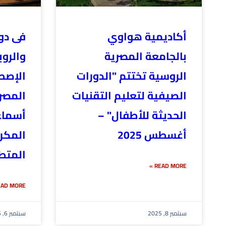
أكاديمية هواوي
فى دور
بالجامعة المصرية
والروب
الروسية تختتم "الدورات
الإصط
الصيفية لتعليم التقنيات
المصر
الحديثة للأطفال" –
أسماء
أغسطس 2025
المكرم
المتط
READ MORE »
AD MORE »
سبتمبر 8, 2025
سبتمبر 6, 2025