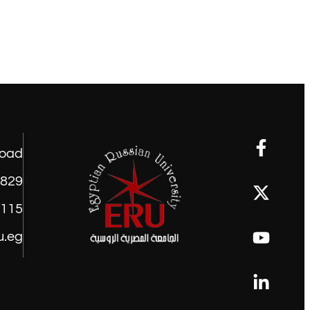
road
1829
9115
u.eg